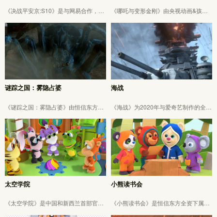
《决战平安京:S10》是与网易合作，不
《哪吒与变形金刚》由央视动画&孩之
知火角色展示片，B站点击量破75万。
宝联合制作，恒信东方全资子公司花开
总长30秒、恒信东方负责1920*1080概
影视任中期制作团队之一。
念设计-三维全流程，Arnold渲染。
谜踪之国：雾隐占婆
海战
《谜踪之国：雾隐占婆》由恒信东方全
《海战》为2020年与爱奇艺制作的全长
资子公司东方梦幻文化产业投资有限公
40秒，1080*1920竖屏游戏宣传片。公
司、湖北夺宝奇兵影视文化有限公司出
司负责策划-分镜-设计-三维全流程。
品，2021年播出，已获得龙标。
太空学院
小熊读书会
《太空学院》是中国和新西兰首部官方
《小熊读书会》是恒信东方全资下属公
认可立项合拍的动画片，由恒信东方全
司恒信东方儿童（广州）文化产业发展