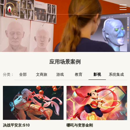
应用场景案例
分类：
全部
文商旅
游戏
教育
影视
系统集成
决战平安京:S10
哪吒与变形金刚