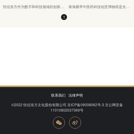
恒信东方作为数字和科技领域的创新先
珠海横琴中医药科技创意博物馆是全球
锋，在北京市科学技术委员会的指导
首家大型中医药主题沉浸式叙事体验
1
下，同东城区文旅局、中国传媒大学深
馆，粤港澳合作中医药产业园的重要项
度合作打造“故宫以东”城市文化互动平
目，也是恒信东方数字沉浸式体验馆
台。
（LBE场馆）的典型代表
联系我们
法律声明
©2022
恒信东方文化股份有限公司
京ICP备09008062号-3
京公网安备
11010802037369号