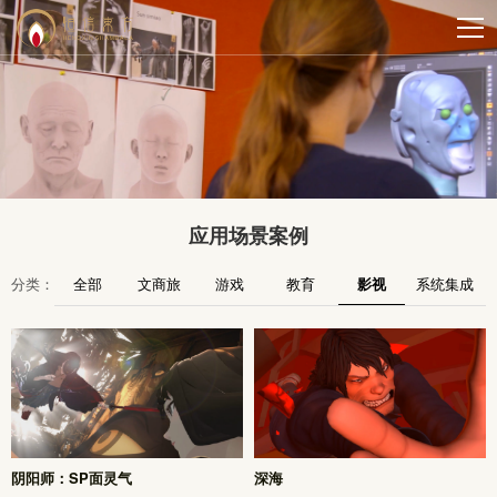
应用场景案例
分类：
全部
文商旅
游戏
教育
影视
系统集成
阴阳师：SP面灵气
深海