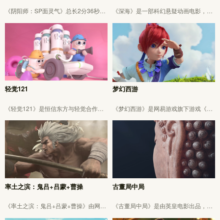
《阴阳师：SP面灵气》总长2分36秒。
《深海》是一部科幻悬疑动画电影，由
恒信东方参与全部角色、道具、场景三
田晓鹏导演，构建了一个不同于以往的
维制作，全片Layout、动画、解算、修
全新海底世界，讲述了一位少女在神秘
型、渲染、合成工作，三渲二风格全流
海底世界中追寻探索，邂逅一段独特生
程。
命旅程的故事。恒信东方参与部分分镜
头Layout，动画阶段工作。
轻觉121
梦幻西游
《轻觉121》是恒信东方与轻觉合作，
《梦幻西游》是网易游戏旗下游戏《梦
制作的全长30S的作品。恒信东方参与
幻西游》宣传CG片，全长2分09秒。
CG部分设计-三维全流程制作。
率土之滨：鬼吕+吕蒙+曹操
古董局中局
《率土之滨：鬼吕+吕蒙+曹操》由网易
《古董局中局》是由英皇电影出品，郭
游戏旗下RUSH工作室出品的一款游
子健执导，朱炫、黄海、郭子健、范文