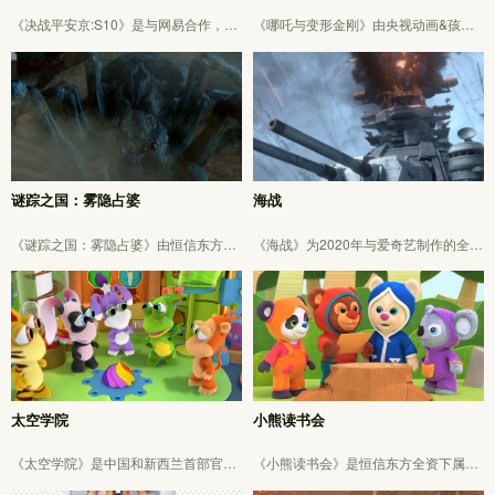
《决战平安京:S10》是与网易合作，不
《哪吒与变形金刚》由央视动画&孩之
知火角色展示片，B站点击量破75万。
宝联合制作，恒信东方全资子公司花开
总长30秒、恒信东方负责1920*1080概
影视任中期制作团队之一。
念设计-三维全流程，Arnold渲染。
谜踪之国：雾隐占婆
海战
《谜踪之国：雾隐占婆》由恒信东方全
《海战》为2020年与爱奇艺制作的全长
资子公司东方梦幻文化产业投资有限公
40秒，1080*1920竖屏游戏宣传片。公
司、湖北夺宝奇兵影视文化有限公司出
司负责策划-分镜-设计-三维全流程。
品，2021年播出，已获得龙标。
太空学院
小熊读书会
《太空学院》是中国和新西兰首部官方
《小熊读书会》是恒信东方全资下属公
认可立项合拍的动画片，由恒信东方全
司恒信东方儿童（广州）文化产业发展