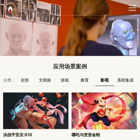
应用场景案例
分类：
全部
文商旅
游戏
教育
影视
系统集成
决战平安京:S10
哪吒与变形金刚