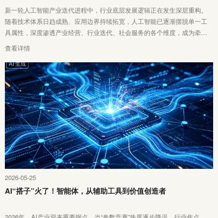
新一轮人工智能产业迭代进程中，行业底层发展逻辑正在发生深层重构。
随着技术体系日趋成熟、应用边界持续拓宽，人工智能已逐渐摆脱单一工
具属性，深度渗透产业经营、行业迭代、社会服务的各个维度，成为牵引
产业变革、驱动业态升级的基建。
查看详情
2026-05-25
AI“搭子”火了！智能体，从辅助工具到价值创造者
2026年，AI产业迎来重要拐点。当“参数竞赛”热度逐步降温，行业焦点