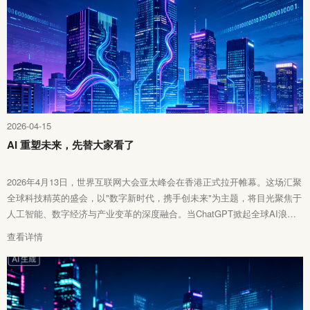
2026-04-15
AI 重塑未来，先替大家看了
2026年4月13日，世界互联网大会亚太峰会在香港正式拉开帷幕。这场汇聚
全球科技精英的盛会，以"数字新时代，携手创未来"为主题，将目光聚焦于
人工智能、数字经济与产业变革的深度融合。当ChatGPT掀起全球AI浪潮
两年后，我们正站在一个更为关键的历史节点——AI不再只是实验室里的
查看详情
技术概念，而是正在影响每一个行业的底层逻辑。