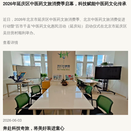
2026年延庆区中医药文旅消费季启幕，科技赋能中医药文化传承
近日，2026年北京市延庆区中医药文旅消费季、北京中医药文旅消费促进
行动暨“百市千县”中医药文化惠民活动（延庆站）启动仪式在北京市延庆区
吴坊营村顺利举办。
查看详情
2026-06-03
奔赴科技奇旅，将美好装进童心