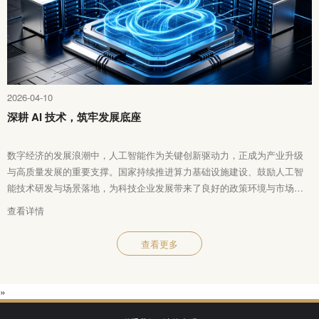
2026-04-10
深耕 AI 技术，筑牢发展底座
数字经济的发展浪潮中，人工智能作为关键创新驱动力，正成为产业升级
与高质量发展的重要支撑。国家持续推进算力基础设施建设、鼓励人工智
能技术研发与场景落地，为科技企业发展带来了良好的政策环境与市场机
遇。恒信东方立足自身技术积淀，锚定AI与算力核心方向稳步深耕，以持
查看详情
续的研发投入、扎实的技术实践，在这条赛道上稳步前行，探索属于自己
的创新发展之路。
查看更多
»