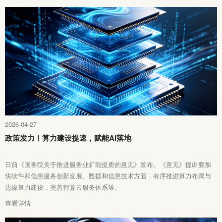
2026-04-27
政策发力！算力建设提速，赋能AI落地
日前《国务院关于推进服务业扩能提质的意见》发布。《意见》提出要加
快软件和信息服务创新发展。数据和信息技术方面，有序推进算力布局与
边缘算力建设，完善智算云服务体系等。
查看详情