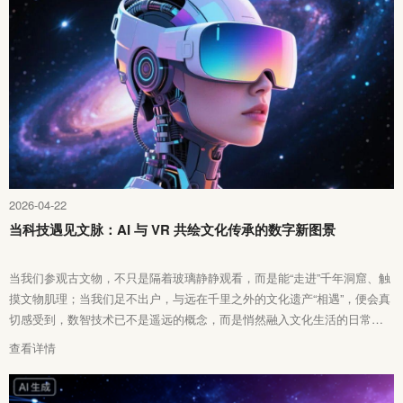
2026-04-22
当科技遇见文脉：AI 与 VR 共绘文化传承的数字新图景
当我们参观古文物，不只是隔着玻璃静静观看，而是能“走进”千年洞窟、触
摸文物肌理；当我们足不出户，与远在千里之外的文化遗产“相遇”，便会真
切感受到，数智技术已不是遥远的概念，而是悄然融入文化生活的日常力
量。
查看详情