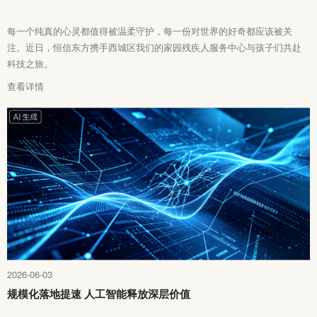
每一个纯真的心灵都值得被温柔守护，每一份对世界的好奇都应该被关
注。近日，恒信东方携手西城区我们的家园残疾人服务中心与孩子们共赴
科技之旅。
查看详情
2026-06-03
规模化落地提速 人工智能释放深层价值