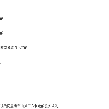
的;
的;
或者教唆犯罪的;;
;
。
视为同意遵守由第三方制定的服务规则。