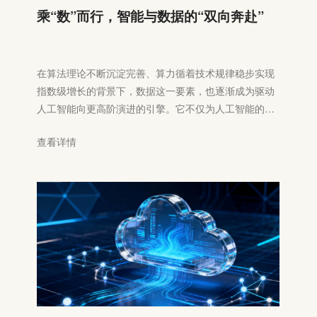
乘“数”而行，智能与数据的“双向奔赴”
在算法理论不断沉淀完善、算力循着技术规律稳步实现
指数级增长的背景下，数据这一要素，也逐渐成为驱动
人工智能向更高阶演进的引擎。它不仅为人工智能的运
转提供了不可或缺的支撑，更在深层定义着智能的内
查看详情
核，让抽象的算法与算力得以转化为具备实际应用价值
的智能形态，成为贯穿智能革命全程的核线索之一。