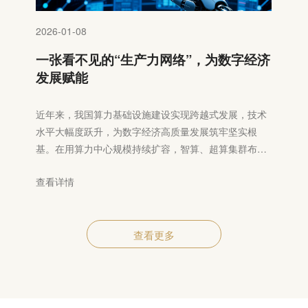
2026-01-08
一张看不见的“生产力网络”，为数字经济
发展赋能
近年来，我国算力基础设施建设实现跨越式发展，技术
水平大幅度跃升，为数字经济高质量发展筑牢坚实根
基。在用算力中心规模持续扩容，智算、超算集群布局
日趋完善，形成了覆盖东中西部、兼顾通用与专用的多
查看详情
元化算力供给体系。依托庞大的数字经济应用场景，我
国算力资源利用的规模化效应持续凸显，在AI算力、绿
色算力等关键领域构建起先发优势，为“算力一张网”建
设奠定了坚实基础，成为驱动全球数字经济发展的重要
查看更多
引擎。