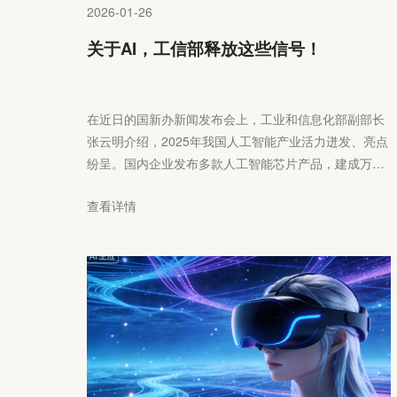
2026-01-26
关于AI，工信部释放这些信号！
在近日的国新办新闻发布会上，工业和信息化部副部长
张云明介绍，2025年我国人工智能产业活力迸发、亮点
纷呈。国内企业发布多款人工智能芯片产品，建成万卡
智算集群42个，智能算力规模达1590EFLOPS，行业高
查看详情
质量数据集加速涌现，国内大模型引领全球开源生态。
下一步，工信部将以落实《“人工智能+制造”专项行动实
施意见》为抓手，加快推动人工智能产业高质量发展。
抓好技术创新，加快突破训练芯片、异构算力等关键技
术。