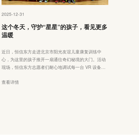
2025-12-31
这个冬天，守护“星星”的孩子，看见更多
温暖
近日，恒信东方走进北京市阳光友谊儿童康复训练中
心，为这里的孩子推开一扇通往奇幻秘境的大门。活动
现场，恒信东方志愿者们耐心地调试每一台 VR 设备，
只为给孩子们呈现清晰、舒适的体验。在老师的温柔引
查看详情
导下，孩子们有序分组，当 VR 头显轻轻戴上，一个充
满惊喜的世界便在他们眼前铺展开来。