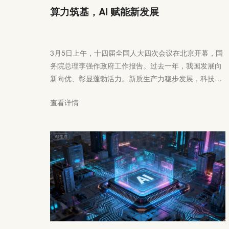
算力筑基，AI 赋能新发展
3月5日上午，十四届全国人大四次会议在北京开幕，国
务院总理李强作政府工作报告。过去一年，我国发展向
新向优、彰显蓬勃活力。新质生产力稳步发展，科技创
新成果丰硕，人工智能、生物医药、机器人、量子科技
查看详情
等研发应用走在世界前列，芯片自主研发有了新突破，
国产大模型引领全球开源生态……