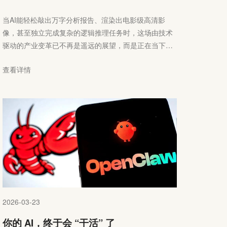
当AI能轻松敲出万字分析报告、渲染出电影级高清影
像，甚至独立完成复杂的逻辑推理任务时，这场由技术
驱动的产业变革已不再是遥远的展望，而是正在当下发
生的现实。支撑这一切的，是Token的高频流转、算力
查看详情
的持续升级、芯片的迭代突破，以及算电协同的深度融
合。
2026-03-23
你的 AI，终于会 “干活” 了