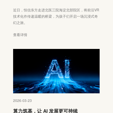
近日，恒信东方走进北医三院海淀北部院区，将前沿VR
技术化作传递温暖的桥梁，为孩子们开启一场沉浸式奇
幻之旅。
查看详情
2026-03-23
算力筑基，让 AI 发展更可持续