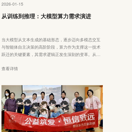
2026-01-15
从训练到推理：大模型算力需求演进
当大模型从文本生成的基础形态，逐步迈向多模态交互
与智能体自主决策的高阶阶段，算力作为支撑这一技术
跃迁的关键要素，其需求逻辑正发生深刻的变革。从模
型预训练阶段的大量算力投入，到产业落地推理环节的
查看详情
精准效能优化，大模型全生命周期中的算力需求呈现出
不同的价值导向与技术诉求。理解这一演进脉络，不仅
是把握AI技术发展规律的关键，更是企业实现算力资源
高效配置的重要前提。