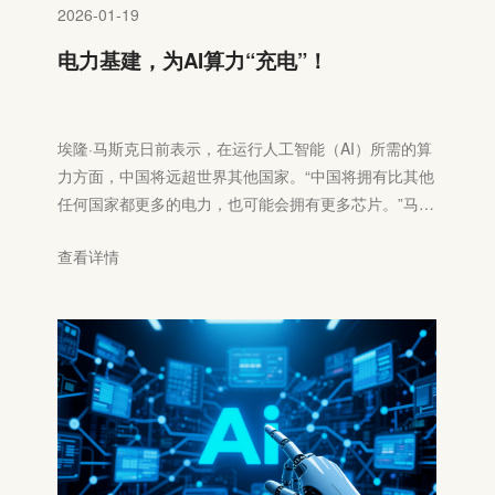
2026-01-19
电力基建，为AI算力“充电”！
埃隆·马斯克日前表示，在运行人工智能（AI）所需的算
力方面，中国将远超世界其他国家。“中国将拥有比其他
任何国家都更多的电力，也可能会拥有更多芯片。”马斯
克在近期播出的一档播客节目中表示。“按照当前的发展
查看详情
趋势，中国在AI算力方面将远超世界其他国家。”马斯克
认为，这场人工智能科技竞赛的决定性因素，并不只在
于算法或芯片性能，而在于扩大电力生产和供应的能
力。按照他的估计，到2026年，中国发电量可能会达到
美国的3倍，有能力支持耗能巨大的人工智能数据中
心。