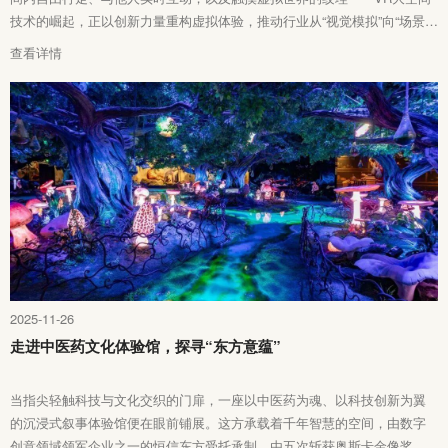
技术的崛起，正以创新力量重构虚拟体验，推动行业从“视觉模拟”向“场景亲
历”转变。
查看详情
2025-11-26
走进中医药文化体验馆，探寻“东方意蕴”
当指尖轻触科技与文化交织的门扉，一座以中医药为魂、以科技创新为翼
的沉浸式叙事体验馆便在眼前铺展。这方承载着千年智慧的空间，由数字
创意领域领军企业之一的恒信东方受托承制，由五次斩获奥斯卡金像奖的