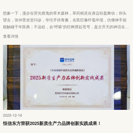
想象一下，漫步在荧光摇曳的草木森林，草药精灵在身边轻盈舞动；仰头
望去，张仲景坐堂问诊，华佗手持青囊，名医巨像纤毫毕现，仿佛伸手就
能触碰千年医典；不远处，会“呼吸”的巨树撑起苍穹，盘古开天的神话在
360°穹幕轰然绽放……这并非科幻电影，而是坐落在粤澳合作中医药科技
查看详情
产业园的中医药文化体验馆！
2025-12-16
恒信东方荣获2025新质生产力品牌创新实践成果！