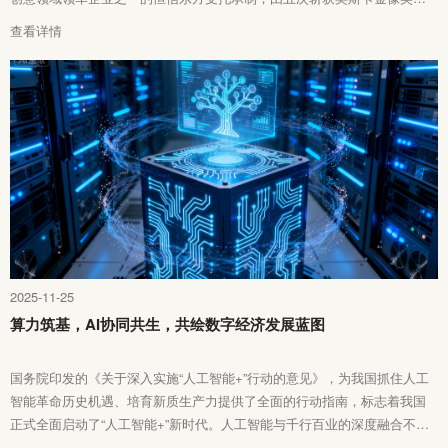
理查德・泰勒爵士领衔创作。它打破时空的桎梏，借助 VR、CG、雕塑、
查看详情
多媒体等技术多维呈现，将中医药的起源密码与千年奥秘娓娓道来，诠释
了 “中国故事，国际演绎” 的深远意境。
2025-11-25
算力筑基，AI协同共生，共绘数字经济发展蓝图
国务院印发的《关于深入实施“人工智能+”行动的意见》，为我国抓住人工
智能革命历史机遇、培育新质生产力提供了全面的行动指南，标志着我国
正式全面启动了“人工智能+”新时代。人工智能与千行百业的深度融合不再
只是未来图景，而是正在迅速展开的国家行动。