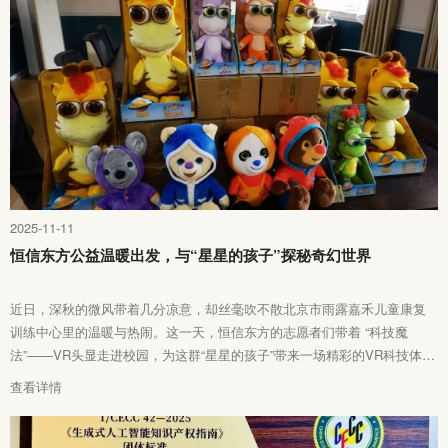
2025-11-11
恒信东方公益温暖出发，与“星星的孩子”探秘奇幻世界
近日，深秋的微风带着几分凉意，却丝毫吹不散北京市雨露嘉禾儿童康复
训练中心里的温暖与热闹。这一天，恒信东方的志愿者们带着 “科技魔
法”——VR头显走进校园，为这群“星星的孩子”带来一场精彩的VR科技体
验，让孩子们足不出校，便可以“穿越”时空、“遨游”天地，在虚拟与现实的
查看详情
交织中，收获一段难忘的成长记忆。