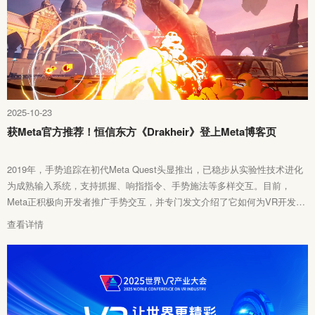
2025-10-23
获Meta官方推荐！恒信东方《Drakheir》登上Meta博客页
2019年，手势追踪在初代Meta Quest头显推出，已稳步从实验性技术进化
为成熟输入系统，支持抓握、响指指令、手势施法等多样交互。目前，
Meta正积极向开发者推广手势交互，并专门发文介绍了它如何为VR开发者
开启新可能。日前，恒信东方基于UE5引擎自主研发的手势游戏
查看详情
《Drakheir》登上Meta官方博客，详细展示了产品研发过程中的创新突破，
为手势交互技术提供了一个代表性案例。当玩家以手部为先进行设计时，
或许可以创造出控制器无法比拟的交互体验。