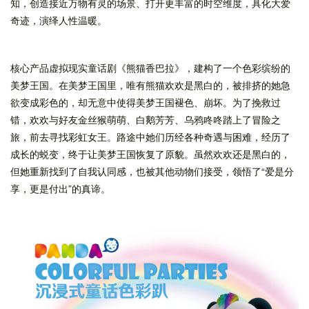
知，创造接近万物有灵的场景、打开更丰富的时空维度，具化大爱
奇迹，演绎人性温暖。
核心产品虚拟现实童话剧《熊猫香巴拉》，建构了一个色彩缤纷的
美梦王国。在美梦王国里，唯有熊猫欢欢是黑白的，被排挤的她急
欲变成彩色的，却无意中使得美梦王国褪色、崩坏。为了挽救过
错，欢欢与好友金丝猴萌萌、白鹅芳芳、乌鸦咚咚踏上了冒险之
旅，前去寻找彩虹女王。路途中她们历经各种奇遇与困难，经历了
成长的蜕变，终于让美梦王国恢复了原貌。虽然欢欢还是黑白的，
但她重新找到了自我认同感，也被其他动物们接受，领悟了“爱是分
享，更是付出”的真谛。