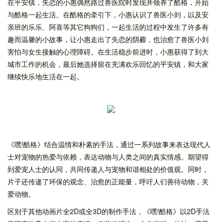
在平安镇，失恋的小惠偶然路过兽医院时发现并领养了酷格，开始
与酷格一起生活。在酷格的牵引下，小惠认识了兽医小刘，以及安
亲班的乐乐、阿喜等其它狗狗们，一起生活的过程中发生了许多有
趣而温馨的小故事，让小惠走出了失恋的阴霾，也治愈了兽医小刘
害怕与女生接触的心理障碍。在生活稳步前进时，小惠获得了到大
城市工作的机会，最后她选择留在充满欢乐回忆的平安镇，和大家
继续快乐地生活在一起。
《嘿!酷格》结合温情和朴素的手法，通过一系列故事来表达现代人
士对宠物的热爱与依赖，表达动物与人类之间的真实情感。期望得
到爱宠人士的认同，共同传递人与宠物和谐相处的价值观。同时，
片子还传递了环保的观念、治愈的正能量，呼吁人们善待动物，关
爱动物。
区别于其他动画片全2D或全3D的制作手法，《嘿!酷格》以2D手法