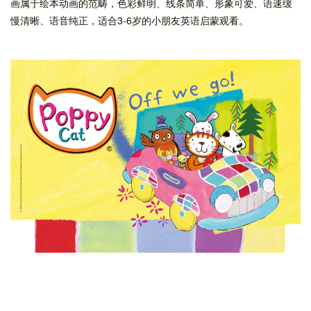
画属于绘本动画的范畴，色彩鲜明、线条简单、形象可爱、语速缓
慢清晰、语音纯正，适合3-6岁的小朋友英语启蒙观看。