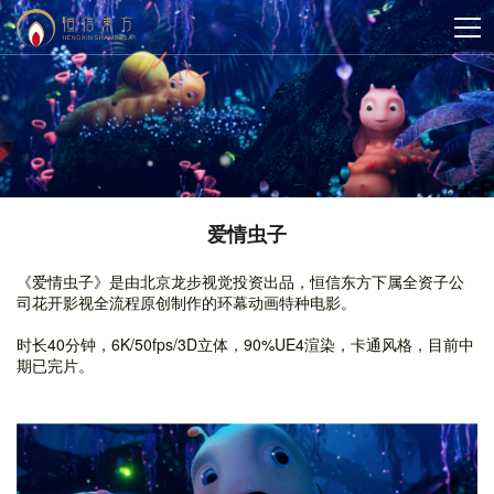
爱情虫子
《爱情虫子》是由北京龙步视觉投资出品，恒信东方下属全资子公
司花开影视全流程原创制作的环幕动画特种电影。
时长40分钟，6K/50fps/3D立体，90%UE4渲染，卡通风格，目前中
期已完片。