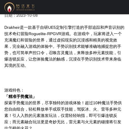
《Drakheir》
日期：2023-10-08
Drakheir
是一款基于自研UE5定制引擎打造的手部追踪和声音识别的
技术奇幻冒险Roguelite-RPGVR游戏。在游戏中，玩家将进入一个
充满魔幻和冒险的世界，通过虚拟现实的沉浸感和精美的视觉效
果，完全融入游戏的体验中。手势识别技术能够准确地捕捉您的手
势，也可简单声控口令，召唤言灵魔法，来释放多种元素技能，引
爆连锁反应，让您体验魔法的触感，沉浸在手势识别技术带来身临
其境的互动。
游戏特色：
「精准手势魔法」
探索手势魔法的世界，尽享独特的游戏体验！超过10种魔法手势供
您自由组合，轻松释放单手或双手技能，驾驭冰、火、雷等多种元
素！引人入胜的元素激发玩法，仅需轻轻响指，即可引爆连锁反
应；而元素融合玩法更是奇妙无比，雷元素与火元素的碰撞将引发
出怎样的火花？