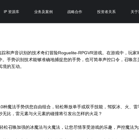
IP 资源库
业务及案例
战略合作
投资者关系
关于
踪和声音识别的技术奇幻冒险Roguelite-RPGVR游戏。在游戏中，
中。手势识别技术能够准确地捕捉您的手势，也可简单声控口令，召唤言
其境的互动。
10种魔法手势供您自由组合，轻松释放单手或双手技能，驾驭冰、火、雷
妙无比，雷元素与火元素的碰撞将引发出怎样的火花？
并轻松召唤加强的冰魔法与火魔法，让您尽情享受游戏的乐趣，声控魔法